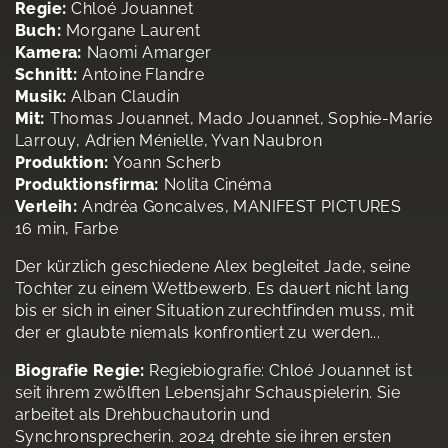
Regie:
Chloé Jouannet
Buch:
Morgane Laurent
Kamera:
Naomi Amarger
Schnitt:
Antoine Flandre
Musik:
Alban Claudin
Mit:
Thomas Jouannet, Mado Jouannet, Sophie-Marie
Larrouy, Adrien Ménielle, Yvan Naubron
Produktion:
Yoann Scherb
Produktionsfirma:
Nolita Cinéma
Verleih:
Andréa Goncalves, MANIFEST PICTURES
16 min, Farbe
Der kürzlich geschiedene Alex begleitet Jade, seine
Tochter zu einem Wettbewerb. Es dauert nicht lang
bis er sich in einer Situation zurechtfinden muss, mit
der er glaubte niemals konfrontiert zu werden...
Biografie Regie:
Regiebiografie: Chloé Jouannet ist
seit ihrem zwölften Lebensjahr Schauspielerin. Sie
arbeitet als Drehbuchautorin und
Synchronsprecherin. 2024 drehte sie ihren ersten