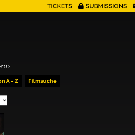
TICKETS
SUBMISSIONS
ents
>
n A - Z
Filmsuche