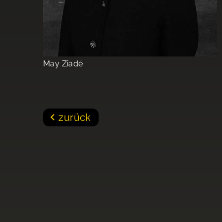
May Ziadé
zurück