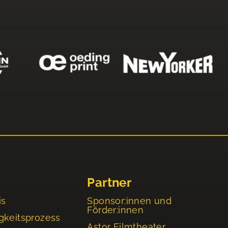
Partner
is
Sponsor:innen und
Förder:innen
gkeitsprozess
Astor Filmtheater