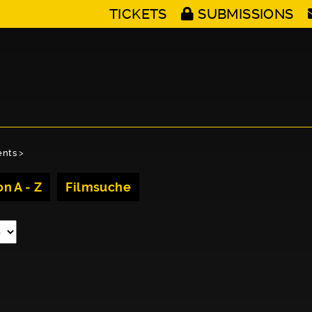
TICKETS
SUBMISSIONS
ents
>
n A - Z
Filmsuche