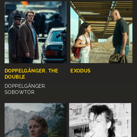
EXODUS
DOPPELGÄNGER. THE
DOUBLE
DOPPELGÄNGER.
SOBOWTÓR