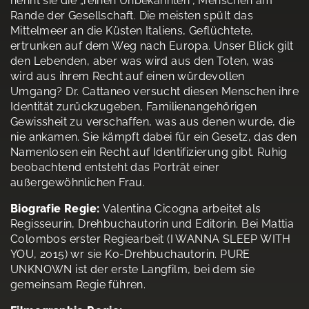
nennt sie die „reinen Unbekannten“, Menschen am
Rande der Gesellschaft. Die meisten spült das
Mittelmeer an die Küsten Italiens, Geflüchtete,
ertrunken auf dem Weg nach Europa. Unser Blick gilt
den Lebenden, aber was wird aus den Toten, was
wird aus ihrem Recht auf einen würdevollen
Umgang? Dr. Cattaneo versucht diesen Menschen ihre
Identität zurückzugeben, Familienangehörigen
Gewissheit zu verschaffen, was aus denen wurde, die
nie ankamen. Sie kämpft dabei für ein Gesetz, das den
Namenlosen ein Recht auf Identifizierung gibt. Ruhig
beobachtend entsteht das Porträt einer
außergewöhnlichen Frau.
Biografie Regie:
Valentina Cicogna arbeitet als
Regisseurin, Drehbuchautorin und Editorin. Bei Mattia
Colombos erster Regiearbeit (I WANNA SLEEP WITH
YOU, 2015) wr sie Ko-Drehbuchautorin. PURE
UNKNOWN ist der erste Langfilm, bei dem sie
gemeinsam Regie führen.