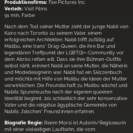
Produktionsfirma:
Fae Pictures Inc.
Verleih:
Visit Films
91 min, Farbe
Nach dem Tod seiner Mutter zieht der junge Nabil von
Kairo nach Toronto zu seinem Vater, einem
erfolgreichen Architekten. Nabil trifft zufällig auf
Malibu, eine trans* Drag-Queen, die ihre Bar und
legendären Treffpunkt der LGBTQI+-Community vor
dem Abriss retten will. Dass sie ihre Bühnen-Outfits
selbst näht, erinnert Nabil an seine Mutter, die Näherin
und Modedesignerin war. Nabil hat ein Skizzenbuch
und möchte mit Hilfe von Malibu die Ideen der Mutter
verwirklichen. Die Freundschaft zu Malibu wächst und
Nabils Spurensuche nach der eigenen queeren
Identität beginnt...bis schließlich der sehr konservative
Vater und die religiöse ägyptische Gemeinde von
Nabils „falschen“ Freund:innen erfahren.
Biografie Regie:
Reem Morsi ist Autorin/Regisseurin
mit einer vielseitigen Laufbahn, die vom