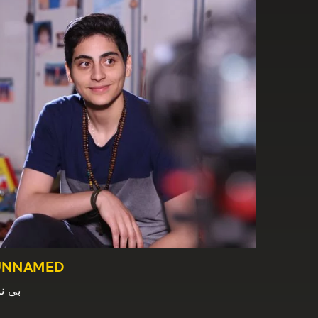
UNNAMED
بی نا