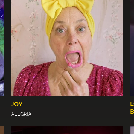
L
JOY
B
ALEGRÍA