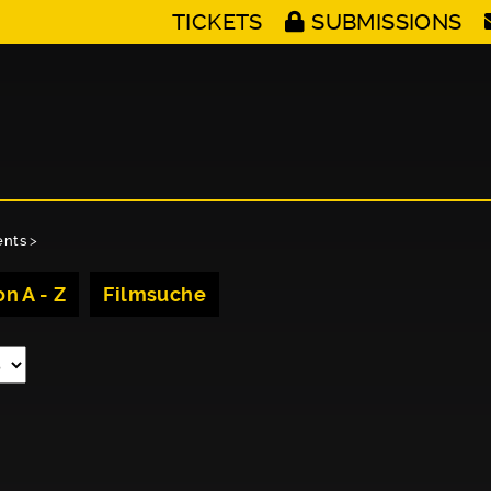
TICKETS
SUBMISSIONS
ents
>
n A - Z
Filmsuche