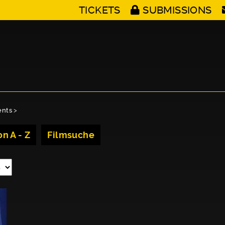
TICKETS
SUBMISSIONS
ents
>
n A - Z
Filmsuche