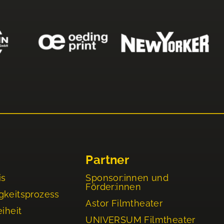
Partner
is
Sponsor:innen und
Förder:innen
gkeitsprozess
Astor Filmtheater
eiheit
UNIVERSUM Filmtheater