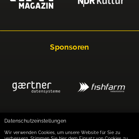
Sponsoren
Datenschutzeinstellungen
Impressum
Wir verwenden Cookies, um unsere Website für Sie zu
verbessern. Stimmen Sie hier dem Einsatz von Cookies zu.