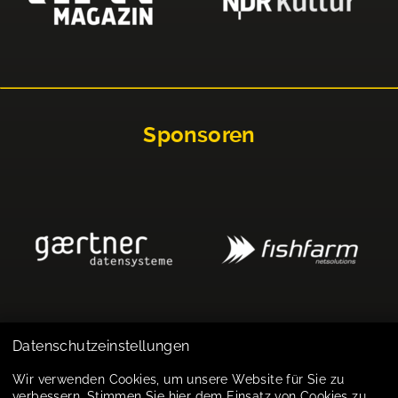
Sponsoren
Datenschutzeinstellungen
Impressum
Wir verwenden Cookies, um unsere Website für Sie zu
verbessern. Stimmen Sie hier dem Einsatz von Cookies zu.