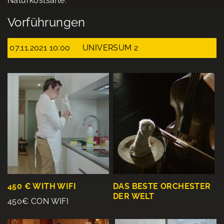
Naturkostsäfte.
Vorführungen
07.11.2021 10:00
UNIVERSUM 2
450 € WITH WIFI
DAS BESTE ORCHESTER
DER WELT
450€ CON WIFI