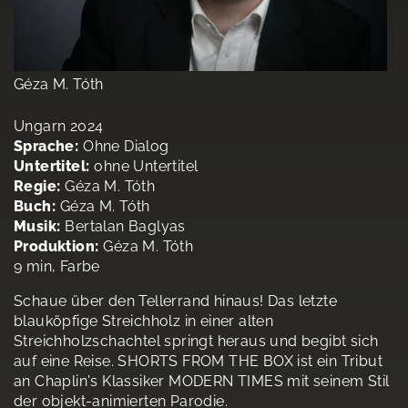
Géza M. Tóth
Ungarn 2024
Sprache:
Ohne Dialog
Untertitel:
ohne Untertitel
Regie:
Géza M. Tóth
Buch:
Géza M. Tóth
Musik:
Bertalan Baglyas
Produktion:
Géza M. Tóth
9 min, Farbe
Schaue über den Tellerrand hinaus! Das letzte
blauköpfige Streichholz in einer alten
Streichholzschachtel springt heraus und begibt sich
auf eine Reise. SHORTS FROM THE BOX ist ein Tribut
an Chaplin's Klassiker MODERN TIMES mit seinem Stil
der objekt-animierten Parodie.