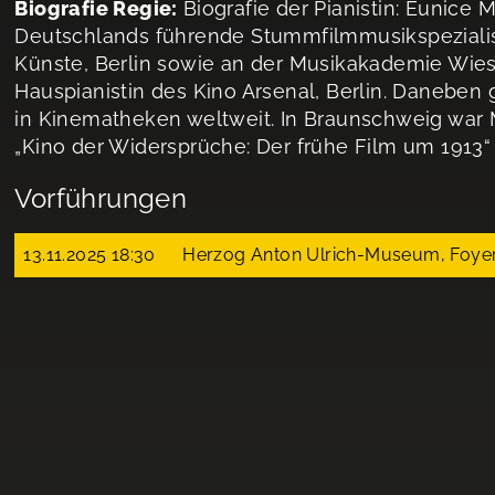
Biografie Regie:
Biografie der Pianistin: Eunice M
Deutschlands führende Stummfilmmusikspezialist
Künste, Berlin sowie an der Musikakademie Wies
Hauspianistin des Kino Arsenal, Berlin. Daneben g
in Kinematheken weltweit. In Braunschweig war
„Kino der Widersprüche: Der frühe Film um 1913“
Vorführungen
13.11.2025 18:30
Herzog Anton Ulrich-Museum, Foyer