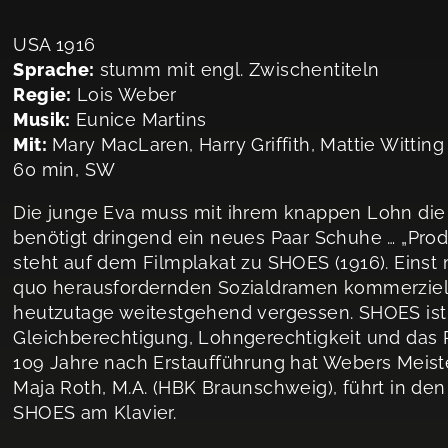
USA 1916
Sprache:
stumm mit engl. Zwischentiteln
Regie:
Lois Weber
Musik:
Eunice Martins
Mit:
Mary MacLaren, Harry Griffith, Mattie Witting
60 min, SW
Die junge Eva muss mit ihrem knappen Lohn die 
benötigt dringend ein neues Paar Schuhe … „Pro
steht auf dem Filmplakat zu SHOES (1916). Einst 
quo herausfordernden Sozialdramen kommerziell e
heutzutage weitestgehend vergessen. SHOES ist
Gleichberechtigung, Lohngerechtigkeit und das 
109 Jahre nach Erstaufführung hat Webers Meiste
Maja Roth, M.A. (HBK Braunschweig), führt in den 
SHOES am Klavier.