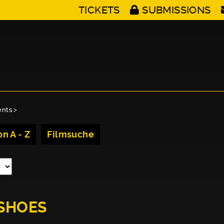
TICKETS
SUBMISSIONS
ents
>
n A - Z
Filmsuche
 SHOES