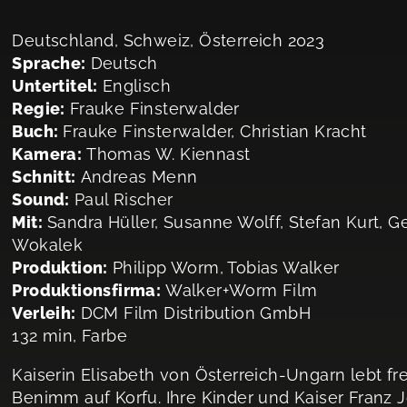
Deutschland, Schweiz, Österreich 2023
Sprache:
Deutsch
Untertitel:
Englisch
Regie:
Frauke Finsterwalder
Buch:
Frauke Finsterwalder, Christian Kracht
Kamera:
Thomas W. Kiennast
Schnitt:
Andreas Menn
Sound:
Paul Rischer
Mit:
Sandra Hüller, Susanne Wolff, Stefan Kurt, G
Wokalek
Produktion:
Philipp Worm, Tobias Walker
Produktionsfirma:
Walker+Worm Film
Verleih:
DCM Film Distribution GmbH
132 min, Farbe
Kaiserin Elisabeth von Österreich-Ungarn lebt fre
Benimm auf Korfu. Ihre Kinder und Kaiser Franz Jo