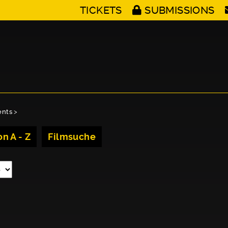
TICKETS
SUBMISSIONS
ents
>
n A - Z
Filmsuche