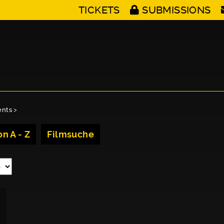
TICKETS
SUBMISSIONS
ents
>
n A - Z
Filmsuche