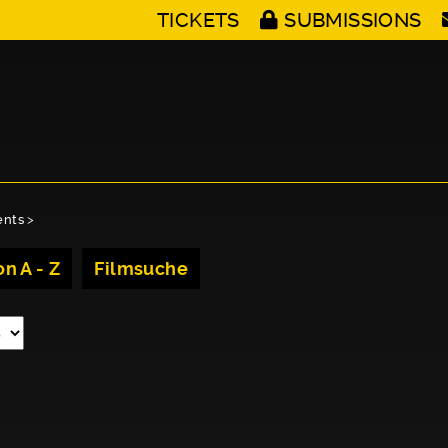
TICKETS
SUBMISSIONS
ents
>
n A - Z
Filmsuche