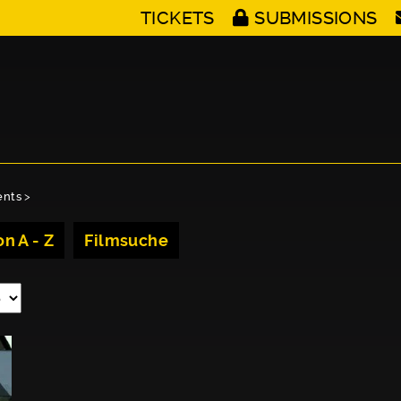
TICKETS
SUBMISSIONS
ents
>
n A - Z
Filmsuche