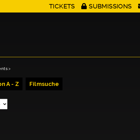
TICKETS
SUBMISSIONS
ents
>
n A - Z
Filmsuche