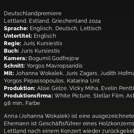
Deutschlandpremiere
Lettland, Estland, Griechenland 2024
Sprache:
Englisch, Deutsch, Lettisch
Untertitel:
Englisch
Regie:
Juris Kursiestis
Buch:
Juris Kursiestis
Kamera:
Bogumil Godfrejow
Schnitt:
Yorgos Mavropsaridis
Mit:
Johanna Wokalek, Juris Zagars, Judith Hofma
Yorgos Pirpassopoulos, Katarina Unt
Produktion:
Alise Gelze, Vicky Miha, Evelin Pentti
Produktionsfirma:
White Picture, Stellar Film, As
98 min, Farbe
Anna (Johanna Wokalek) ist eine ausgezeichnete d
Ehemann ist Geschäftsführer eines Holzkonzerns
Lettland nach einem Konzert wieder zurückgeke