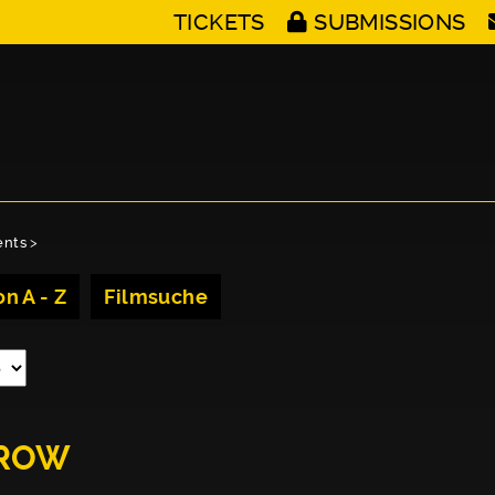
TICKETS
SUBMISSIONS
ents
>
n A - Z
Filmsuche
RROW