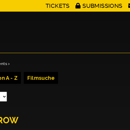
TICKETS
SUBMISSIONS
ents
>
n A - Z
Filmsuche
RROW