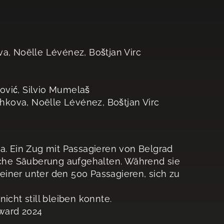
va, Noëlle Lévénez, Boštjan Virc
ović, Silvio Mumelaš
ichkova, Noëlle Lévénez, Boštjan Virc
na. Ein Zug mit Passagieren von Belgrad
ische Säuberung aufgehalten. Während sie
r einer unter den 500 Passagieren, sich zu
icht still bleiben konnte.
ward 2024