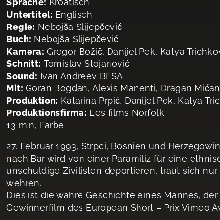
Sprache:
Kroatisch
Untertitel:
Englisch
Regie:
Nebojša Slijepčević
Buch:
Nebojša Slijepčević
Kamera:
Gregor Božič, Danijel Pek, Katya Trichko
Schnitt:
Tomislav Stojanović
Sound:
Ivan Andreev BFSA
Mit:
Goran Bogdan, Alexis Manenti, Dragan Mićan
Produktion:
Katarina Prpić, Danijel Pek, Katya Tr
Produktionsfirma:
Les films Norfolk
13 min, Farbe
27. Februar 1993, Strpci, Bosnien und Herzegowi
nach Bar wird von einer Paramiliz für eine ethn
unschuldige Zivilisten deportieren, traut sich nu
wehren.
Dies ist die wahre Geschichte eines Mannes, der n
Gewinnerfilm des European Short – Prix Vimeo A