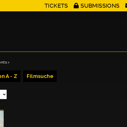
TICKETS
SUBMISSIONS
ents
>
n A - Z
Filmsuche