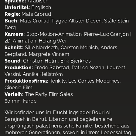
Sprache:
Arabisch
Untertitel:
Englisch
Regie:
Mats Grorud
Buch:
Mats Grorud,Trygve Allister Diesen, Ståle Stein
Berg
Kamera:
Stop-Motion-Animation: Pierre-Luc Granjon |
2D-Animation: Hefang Wei
Schnitt:
Silje Nordseth, Carsten Meinich, Anders
Bergland, Margrete Vinnem
Sound:
Christian Holm, Erik Bjerknes
Produktion:
Frode Søbstad, Patrice Nezan, Laurent
Versini, Annika Hellström
Produktionsfirma:
Tenk.tv, Les Contes Modernes,
Cinenic Film
Verleih:
The Party Film Sales
80 min, Farbe
Wir befinden uns im Flüchtlingslager Bourj el
Barajneh in Beirut, Libanon und begleiten eine
ursprünglich palästinensische Familie, bestehend aus
mehreren Generationen, sowohl in ihrem Lebensalltag