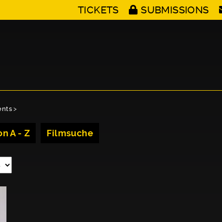
TICKETS
SUBMISSIONS
ents
>
n A - Z
Filmsuche