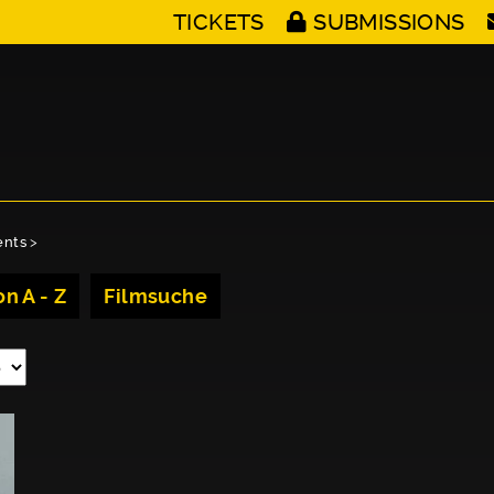
TICKETS
SUBMISSIONS
ents
>
n A - Z
Filmsuche