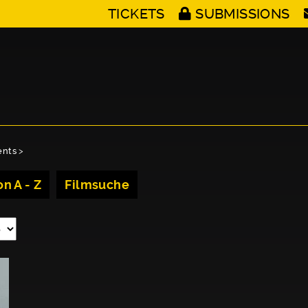
TICKETS
SUBMISSIONS
ents
>
n A - Z
Filmsuche