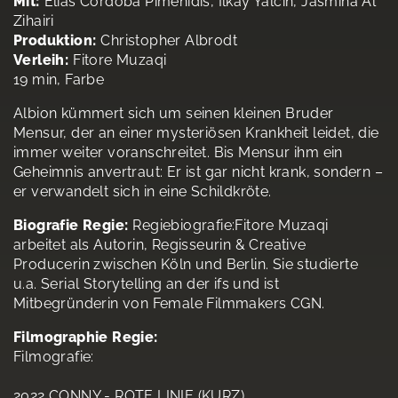
Mit:
Elias Córdoba Pimenidis, Ilkay Yalcin, Jasmina Al
Zihairi
Produktion:
Christopher Albrodt
Verleih:
Fitore Muzaqi
19 min, Farbe
Albion kümmert sich um seinen kleinen Bruder
Mensur, der an einer mysteriösen Krankheit leidet, die
immer weiter voranschreitet. Bis Mensur ihm ein
Geheimnis anvertraut: Er ist gar nicht krank, sondern –
er verwandelt sich in eine Schildkröte.
Biografie Regie:
Regiebiografie:Fitore Muzaqi
arbeitet als Autorin, Regisseurin & Creative
Producerin zwischen Köln und Berlin. Sie studierte
u.a. Serial Storytelling an der ifs und ist
Mitbegründerin von Female Filmmakers CGN.
Filmographie Regie:
Filmografie:
2022 CONNY - ROTE LINIE (KURZ)