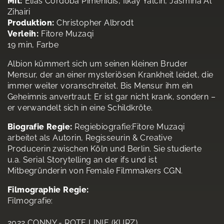
Mit:
Elias Córdoba Pimenidis, Ilkay Yalcin, Jasmina Al
Zihairi
Produktion:
Christopher Albrodt
Verleih:
Fitore Muzaqi
19 min, Farbe
Albion kümmert sich um seinen kleinen Bruder
Mensur, der an einer mysteriösen Krankheit leidet, die
immer weiter voranschreitet. Bis Mensur ihm ein
Geheimnis anvertraut: Er ist gar nicht krank, sondern –
er verwandelt sich in eine Schildkröte.
Biografie Regie:
Regiebiografie:Fitore Muzaqi
arbeitet als Autorin, Regisseurin & Creative
Producerin zwischen Köln und Berlin. Sie studierte
u.a. Serial Storytelling an der ifs und ist
Mitbegründerin von Female Filmmakers CGN.
Filmographie Regie:
Filmografie:
2022 CONNY - ROTE LINIE (KURZ)