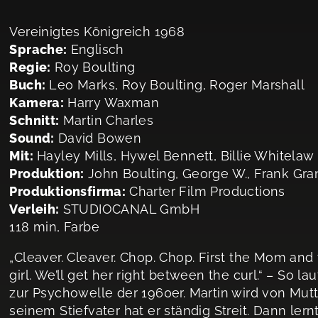
Vereinigtes Königreich 1968
Sprache:
Englisch
Regie:
Roy Boulting
Buch:
Leo Marks, Roy Boulting, Roger Marshall
Kamera:
Harry Waxman
Schnitt:
Martin Charles
Sound:
David Bowen
Mit:
Hayley Mills, Hywel Bennett, Billie Whitelaw
Produktion:
John Boulting, George W., Frank Gra
Produktionsfirma:
Charter Film Productions
Verleih:
STUDIOCANAL GmbH
118 min, Farbe
„Cleaver. Cleaver. Chop. Chop. First the Mom and 
girl. We’ll get her right between the curl.“ – So l
zur Psychowelle der 1960er. Martin wird von Mutt
seinem Stiefvater hat er ständig Streit. Dann ler