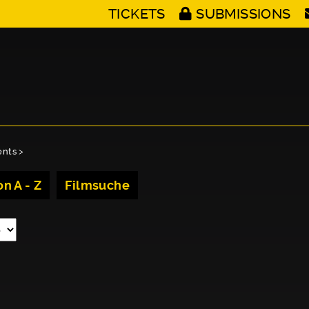
TICKETS
SUBMISSIONS
ents
>
n A - Z
Filmsuche