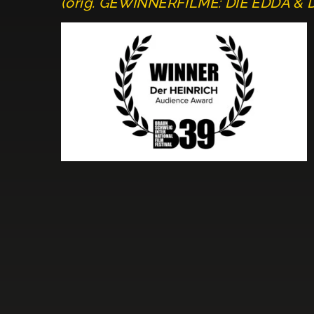
(orig. GEWINNERFILME: DIE EDDA & 