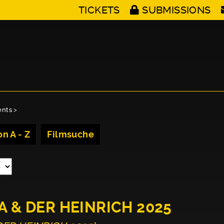
TICKETS
SUBMISSIONS
ents
>
n A - Z
Filmsuche
A & DER HEINRICH 2025