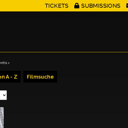
TICKETS
SUBMISSIONS
ents
>
n A - Z
Filmsuche