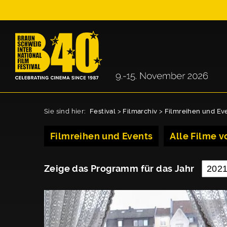
Sie sind hier:
Festival
>
Filmarchiv
>
Filmreihen und Ev
Filmreihen und Events
Alle Filme vo
Zeige das Programm für das Jahr