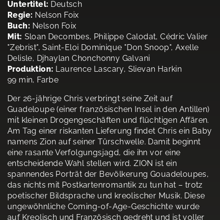
Untertitel:
Deutsch
Regie:
Nelson Foix
Buch:
Nelson Foix
Mit:
Sloan Decombes, Philippe Calodat, Cédric Valier
"Zebrist", Saint-Eloi Dominique "Don Snoop", Axelle
Delisle, Djhaylan Chonchonny Galvani
Produktion:
Laurence Lascary, Slievan Harkin
99 min, Farbe
Der 26-jährige Chris verbringt seine Zeit auf
Guadeloupe (einer französischen Insel in den Antillen)
mit kleinen Drogengeschäften und flüchtigen Affären.
Am Tag einer riskanten Lieferung findet Chris ein Baby
namens Zion auf seiner Türschwelle. Damit beginnt
eine rasante Verfolgungsjagd, die ihn vor eine
entscheidende Wahl stellen wird. ZION ist ein
spannendes Porträt der Bevölkerung Gouadeloupes,
das nichts mit Postkartenromantik zu tun hat – trotz
poetischer Bildsprache und kreolischer Musik. Diese
ungewöhnliche Coming-of-Age-Geschichte wurde
auf Kreolisch und Französisch gedreht und ist voller