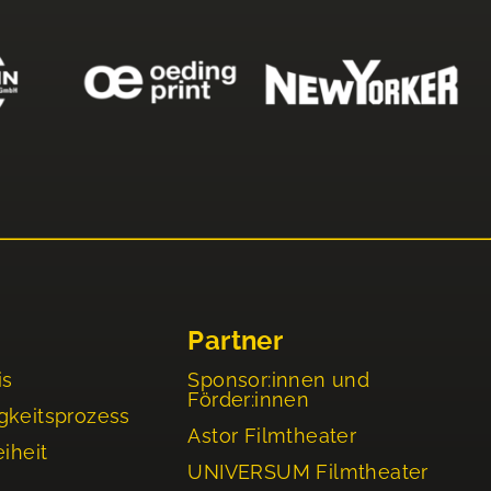
Partner
is
Sponsor:innen und
Förder:innen
gkeitsprozess
Astor Filmtheater
eiheit
UNIVERSUM Filmtheater