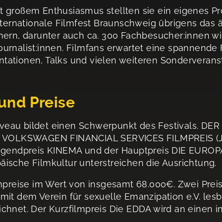
mit großem Enthusiasmus stellten sie ein eigene
nternationale Filmfest Braunschweig übrigens das ä
hern, darunter auch ca. 300 Fachbesucher:innen wi
ournalist:innen. Filmfans erwartet eine spannende
tationen, Talks und vielen weiteren Sonderverans
nd Preise
eau bildet einen Schwerpunkt des Festivals. DER 
er VOLKSWAGEN FINANCIAL SERVICES FILMPREIS (Ju
Jugendpreis KINEMA und der Hauptpreis DIE EUROPA
ische Filmkultur unterstreichen die Ausrichtung.
ilmpreise im Wert von insgesamt 68.000€. Zwei Pre
it dem Verein für sexuelle Emanzipation e.V. lesbi
chnet. Der Kurzfilmpreis Die EDDA wird an einen i