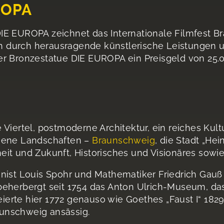
ROPA
IE EUROPA zeichnet das Internationale Filmfest B
ich durch herausragende künstlerische Leistungen 
er Bronzestatue DIE EUROPA ein Preisgeld von 25.0
 Viertel, postmoderne Architektur, ein reiches Kul
ssene Landschaften –
Braunschweig
, die Stadt „He
it und Zukunft, Historisches und Visionäres sowie 
nist Louis Spohr und Mathematiker Friedrich Gauß l
beherbergt seit 1754 das Anton Ulrich-Museum, da
eierte hier 1772 genauso wie Goethes „Faust I“ 1829 
unschweig ansässig.