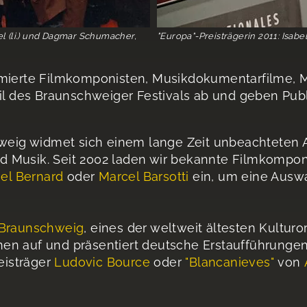
el (li.) und Dagmar Schumacher,
"Europa"-Preisträgerin 2011: Isab
mmierte Filmkomponisten, Musikdokumentarfilme, 
fil des Braunschweiger Festivals ab und geben Pu
hweig widmet sich einem lange Zeit unbeachteten A
d Musik. Seit 2002 laden wir bekannte Filmkompo
el Bernard
oder
Marcel Barsotti
ein, um eine Auswa
 Braunschweig
, eines der weltweit ältesten Kulturo
en auf und präsentiert deutsche Erstaufführunge
eisträger
Ludovic Bource
oder
"Blancanieves"
von