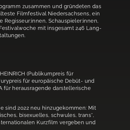
s Programm zusammen und gründeten das
lteste Filmfestival Niedersachsens, ein
e Regisseur:innen, Schauspieler:innen,
 Festivalwoche mit insgesamt 246 Lang-
taltungen.
HEINRICH (Publikumpreis für
rypreis für europäische Debüt- und
 für herausragende darstellerische
ise sind 2022 neu hinzugekommen: Mit
sches, bisexuelles, schwules, trans*,
nternationalen Kurzfilm vergeben und