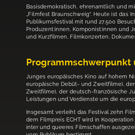
Basisdemo­kratisch, ehrenamtlich und 
„Filmfest Braunschweig“. Heute ist das I
Publikumsfestival mit rund 27.500 Besuc
Produzent:innen, Komponist:innen und J
und Kurzfilmen, Filmkonzerten, Dokumen
Programmschwerpunkt u
Junges europäisches Kino auf hohem Niv
europäische Debüt- und Zweitfilme), d
Zweitfilme), der deutsch-französische 
Leistungen und Verdienste um die europä
Insgesamt verleiht das Festival zehn F
dem Filmpreis ECHT wird in Kooperation m
inter und queeres Filmschaffen ausgezei
vom Publikum bestimmt.