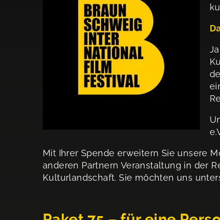
ku
Da
Ja
Ku
de
ei
Re
Un
e.
Mit Ihrer Spende erweitern Sie unsere M
anderen Partnern Veranstaltung in der R
Kulturlandschaft. Sie möchten uns unte
Paket 75 – für eine Pers