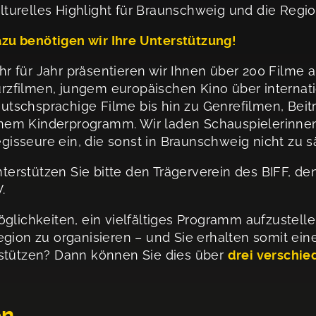
lturelles Highlight für Braunschweig und die Regi
zu benötigen wir Ihre Unterstützung!
hr für Jahr präsentieren wir Ihnen über 200 Filme
rzfilmen, jungem europäischen Kino über internat
utschsprachige Filme bis hin zu Genrefilmen,
Beit
nem Kinderprogramm. Wir laden Schauspielerinnen
gisseure ein, die sonst in Braunschweig nicht zu 
terstützen Sie bitte den Trägerverein des BIFF, de
V.
öglichkeiten, ein vielfältiges Programm aufzustell
egion zu organisieren – und Sie erhalten somit ein
rstützen? Dann können Sie dies über
drei verschi
on