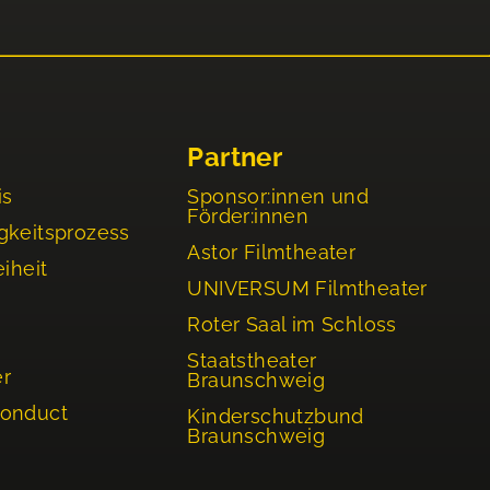
Partner
is
Sponsor:innen und
Förder:innen
gkeitsprozess
Astor Filmtheater
eiheit
UNIVERSUM Filmtheater
Roter Saal im Schloss
Staatstheater
er
Braunschweig
Conduct
Kinderschutzbund
Braunschweig