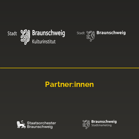
Partner:innen