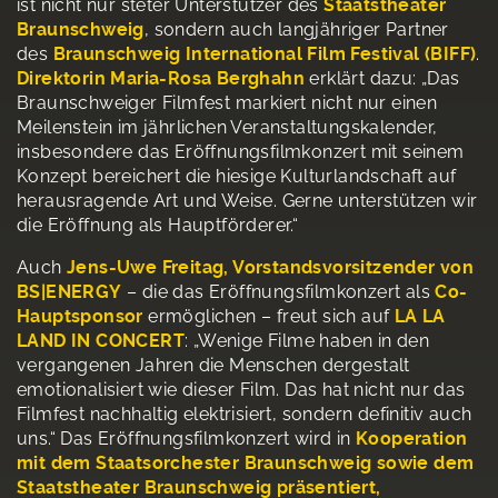
ist nicht nur steter Unterstützer des
Staatstheater
Braunschweig
, sondern auch langjähriger Partner
des
Braunschweig International Film Festival (BIFF)
.
Direktorin Maria-Rosa Berghahn
erklärt dazu: „Das
Braunschweiger Filmfest markiert nicht nur einen
Meilenstein im jährlichen Veranstaltungskalender,
insbesondere das Eröffnungsfilmkonzert mit seinem
Konzept bereichert die hiesige Kulturlandschaft auf
herausragende Art und Weise. Gerne unterstützen wir
die Eröffnung als Hauptförderer.“
Auch
Jens-Uwe Freitag, Vorstandsvorsitzender von
BS|ENERGY
– die das Eröffnungsfilmkonzert als
Co-
Hauptsponsor
ermöglichen – freut sich auf
LA LA
LAND IN CONCERT
: „Wenige Filme haben in den
vergangenen Jahren die Menschen dergestalt
emotionalisiert wie dieser Film. Das hat nicht nur das
Filmfest nachhaltig elektrisiert, sondern definitiv auch
uns.“ Das Eröffnungsfilmkonzert wird in
Kooperation
mit dem Staatsorchester Braunschweig sowie dem
Staatstheater Braunschweig präsentiert,