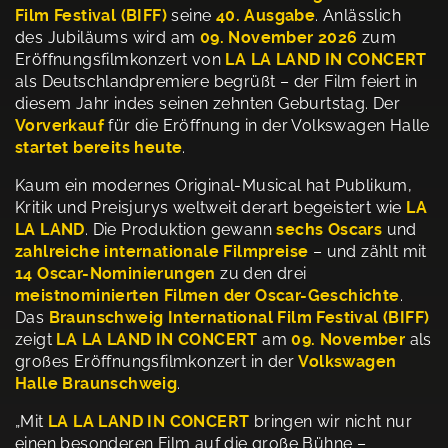
Film Festival (BIFF)
seine
40. Ausgabe
. Anlässlich
des Jubiläums wird am
09. November 2026
zum
Eröffnungsfilmkonzert von
LA LA LAND IN CONCERT
als Deutschlandpremiere begrüßt – der Film feiert in
diesem Jahr indes seinen zehnten Geburtstag. Der
Vorverkauf
für die Eröffnung in der Volkswagen Halle
startet bereits heute
.
Kaum ein modernes Original-Musical hat Publikum,
Kritik und Preisjurys weltweit derart begeistert wie
LA
LA LAND
. Die Produktion gewann
sechs Oscars
und
zahlreiche internationale Filmpreise
– und zählt mit
14 Oscar-Nominierungen
zu den drei
meistnominierten Filmen der Oscar-Geschichte
.
Das
Braunschweig International Film Festival (BIFF)
zeigt
LA LA LAND IN CONCERT
am
09. November
als
großes Eröffnungsfilmkonzert in der
Volkswagen
Halle Braunschweig
.
„Mit
LA LA LAND IN CONCERT
bringen wir nicht nur
einen besonderen Film auf die große Bühne –