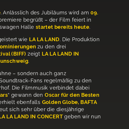
e
. Anlässlich des Jubiläums wird am
09.
remiere begrüßt – der Film feiert in
lkswagen Halle
startet bereits heute
.
geistert wie
LA LA LAND
. Die Produktion
Nominierungen
zu den drei
ival (BIFF)
zeigt
LA LA LAND IN
aunschweig
.
Bühne – sondern auch ganz
 Soundtrack-Fans regelmäßig zu den
rhof. Die Filmmusik verbindet dabei
tars
“ gewann den
Oscar für den Besten
erhielt ebenfalls
Golden Globe, BAFTA
eut sich sehr über die diesjährige
LA LA LAND IN CONCERT
geben wir nun