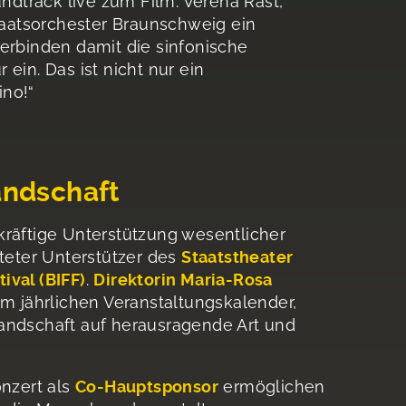
dtrack live zum Film. Verena Rast,
Staatsorchester Braunschweig ein
verbinden damit die sinfonische
ein. Das ist nicht nur ein
ino!“
andschaft
kräftige Unterstützung wesentlicher
steter Unterstützer des
Staatstheater
ival (BIFF)
.
Direktorin Maria-Rosa
im jährlichen Veranstaltungskalender,
landschaft auf herausragende Art und
nzert als
Co-Hauptsponsor
ermöglichen