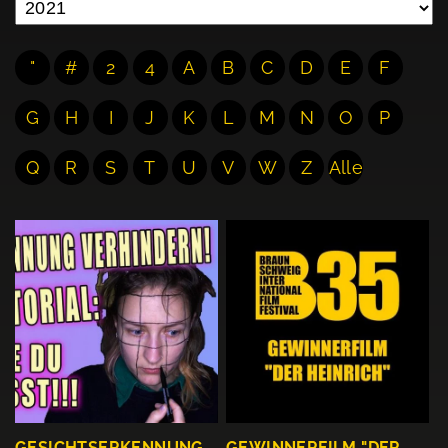
"
#
2
4
A
B
C
D
E
F
G
H
I
J
K
L
M
N
O
P
Q
R
S
T
U
V
W
Z
Alle
GESICHTSERKENNUNG
GEWINNERFILM "DER