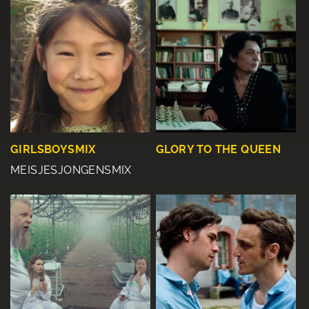
GIRLSBOYSMIX
GLORY TO THE QUEEN
MEISJESJONGENSMIX