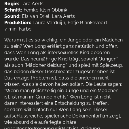
Regie:
Lara Aerts
Schnitt:
Femke Klein Obbink
Sound:
Els van Driel, Lara Aerts
Produktion:
Laura Verduijn, Eefje Blankevoort
7 min, Farbe
Warum ist es so wichtig, ein Junge oder ein Mädchen
zu sein? Wen Long erklärt ganz natürlich und offen,
dass Wen Long als intersexuelles Kind geboren
wurde. Das neunjährige Kind trägt sowohl "Jungen"-
als auch "Mädchenkleidung" und spielt mit Spielzeug,
das beiden dieser Geschlechter zugeschrieben ist.
Das einzige Problem ist, dass die anderen nicht
wissen, was sie davon halten sollen. Die Leute sagen:
"Wenn man gleichzeitig ein Junge und ein Mädchen
ist, ist man im Grunde nichts". Wen Long ist nicht
daran interessiert eine Entscheidung zu treffen,
sondern will einfach nur Wen Long sein. Dieser
aufschlussreiche, spielerische Dokumentarfilm zeigt,
wie absurd die auferlegte binäre
Geschlechtertrennung wirklich ist. Kleidung,