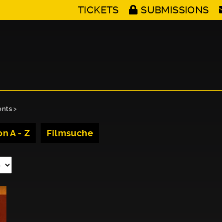
TICKETS
SUBMISSIONS
ents
>
n A - Z
Filmsuche