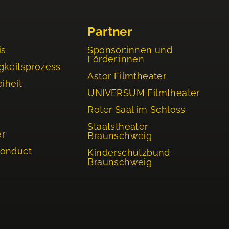
Partner
is
Sponsor:innen und
Förder:innen
gkeitsprozess
Astor Filmtheater
eiheit
UNIVERSUM Filmtheater
Roter Saal im Schloss
Staatstheater
er
Braunschweig
Conduct
Kinderschutzbund
Braunschweig