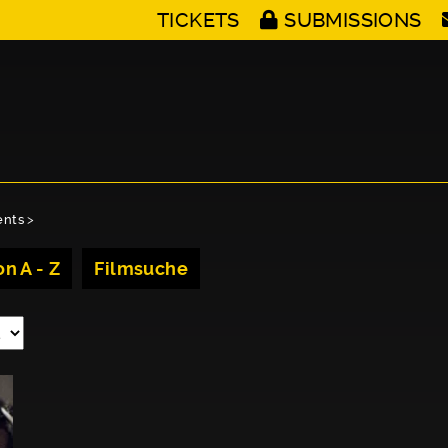
TICKETS
SUBMISSIONS
ents
>
n A - Z
Filmsuche