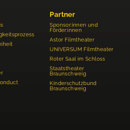
Partner
is
Sponsor:innen und
Förder:innen
gkeitsprozess
Astor Filmtheater
eiheit
UNIVERSUM Filmtheater
Roter Saal im Schloss
Staatstheater
er
Braunschweig
Conduct
Kinderschutzbund
Braunschweig