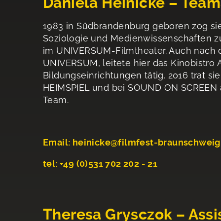
Daniela Heinicke – Team
1983 in Südbrandenburg geboren zog si
Soziologie und Medienwissenschaften zu
im UNIVERSUM-Filmtheater. Auch nach de
UNIVERSUM, leitete hier das Kinobistro 
Bildungseinrichtungen tätig. 2016 trat s
HEIMSPIEL und bei SOUND ON SCREEN akti
Team.
Email:
heinicke@filmfest-braunschweig
tel:
+49 (0)531 702 202 - 21
Theresa Grysczok – Ass