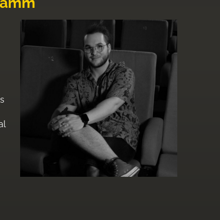
gramm
s
al