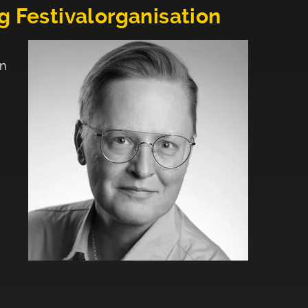
g Festivalorganisation
en
g