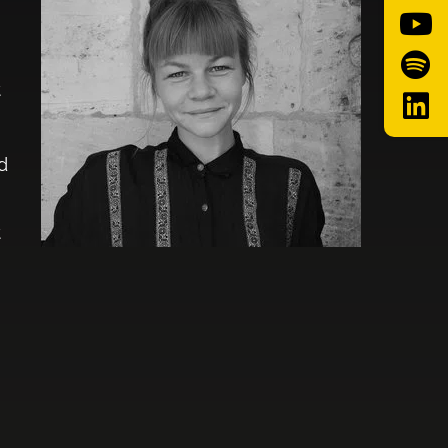
t
d
t