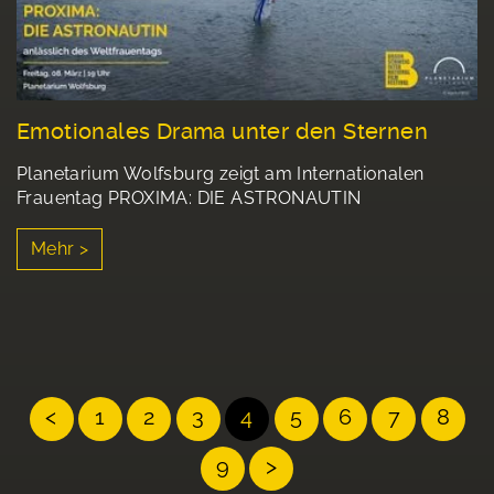
Emotionales Drama unter den Sternen
Planetarium Wolfsburg zeigt am Internationalen
Frauentag PROXIMA: DIE ASTRONAUTIN
Mehr >
<
1
2
3
4
5
6
7
8
9
>