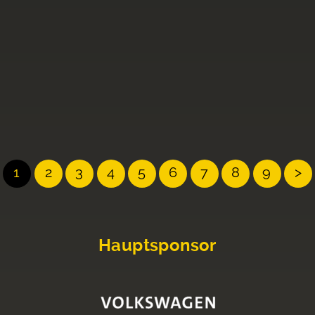
1
2
3
4
5
6
7
8
9
>
Hauptsponsor