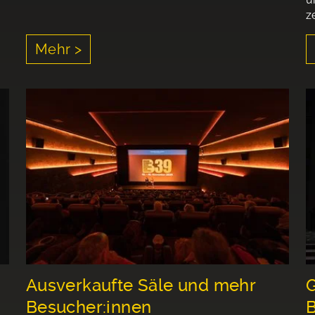
z
Mehr >
Ausverkaufte Säle und mehr
G
Besucher:innen
B