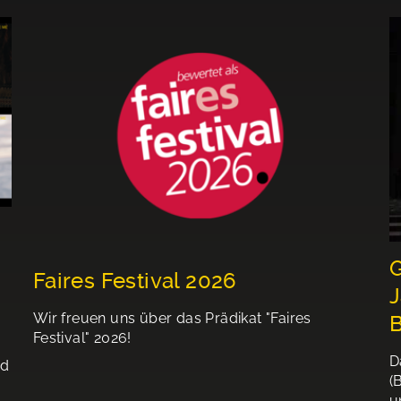
G
Faires Festival 2026
J
Wir freuen uns über das Prädikat "Faires
Festival" 2026!
D
nd
(
u