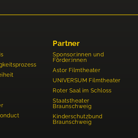
Partner
is
Sponsor:innen und
Förder:innen
gkeitsprozess
Astor Filmtheater
eiheit
UNIVERSUM Filmtheater
Roter Saal im Schloss
Staatstheater
er
Braunschweig
Conduct
Kinderschutzbund
Braunschweig