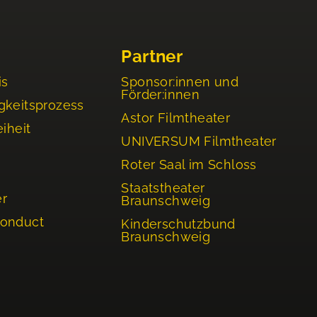
Partner
is
Sponsor:innen und
Förder:innen
gkeitsprozess
Astor Filmtheater
eiheit
UNIVERSUM Filmtheater
Roter Saal im Schloss
Staatstheater
er
Braunschweig
Conduct
Kinderschutzbund
Braunschweig